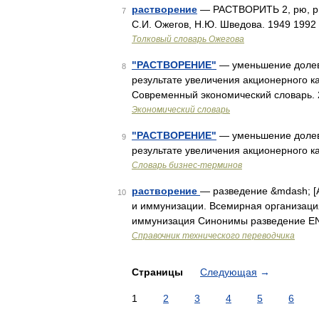
растворение
— РАСТВОРИТЬ 2, рю, ришь
7
С.И. Ожегов, Н.Ю. Шведова. 1949 1992
Толковый словарь Ожегова
"РАСТВОРЕНИЕ"
— уменьшение долево
8
результате увеличения акционерного ка
Современный экономический словарь. 2 
Экономический словарь
"РАСТВОРЕНИЕ"
— уменьшение долево
9
результате увеличения акционерного к
Словарь бизнес-терминов
растворение
— разведение &mdash; [
10
и иммунизации. Всемирная организация
иммунизация Синонимы разведение EN 
Справочник технического переводчика
Страницы
Следующая
→
1
2
3
4
5
6