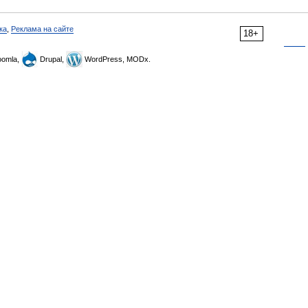
ка
,
Реклама на сайте
18+
omla,
Drupal,
WordPress, MODx.