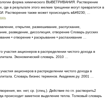
ологии форма химического ВЫВЕТРИВАНИЯ. Растворение
х, где в результате этого мелкие трещинки могут превратится в
 Растворение также может происходить в&#8230; …
варь
авление, открытие, размешивание, распускание,
ние, разведение, диссолюция, отворение Словарь русских
ывание • отворение • раскрывание • распахивание …
 участия акционеров в распределении чистого дохода в
апитала. Экономический словарь. 2010 …
частия акционеров в распределении чистого дохода в
апитала. Словарь бизнес терминов. Академик.ру. 2001 …
ения, мн. нет, ср. (спец.). Действие по гл. растворить2
гда происходит заметное выделение тепла. Толковый словарь