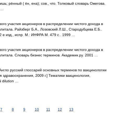
; рённый ( ён, ена); сов., что. Толковый словарь Ожегова.
 …
го участия акционеров в распределении чистого дохода в
питала. Райзберг Б.А., Лозовский Л.Ш., Стародубцева Е.Б..
е изд., испр. М.: ИНФРА М. 479 с.. 1999 …
го участия акционеров в распределении чистого дохода в
апитала. Словарь бизнес терминов. Академик.ру. 2001 …
Англо русский глоссарий основных терминов по вакцинологии
 здравоохранения, 2009 г.] Тематики вакцинология,
dilution …
7
8
9
10
11
12
13