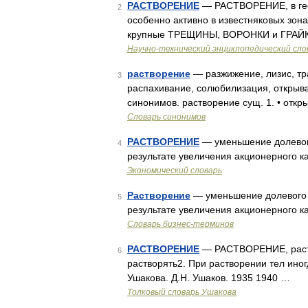
РАСТВОРЕНИЕ
— РАСТВОРЕНИЕ, в ге
2
особенно активно в известняковых зона
крупные ТРЕЩИНЫ, ВОРОНКИ и ГРАЙКИ.
Научно-технический энциклопедический сло
растворение
— разжижение, лизис, тр
3
распахивание, солюбилизация, открыва
синонимов. растворение сущ. 1. • откр
Словарь синонимов
РАСТВОРЕНИЕ
— уменьшение долевого
4
результате увеличения акционерного к
Экономический словарь
Растворение
— уменьшение долевого у
5
результате увеличения акционерного к
Словарь бизнес-терминов
РАСТВОРЕНИЕ
— РАСТВОРЕНИЕ, раствор
6
растворять2. При растворении тел ино
Ушакова. Д.Н. Ушаков. 1935 1940 …
Толковый словарь Ушакова