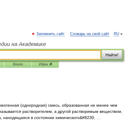
Запомнить сайт
Словарь на свой сайт
RU
едии на Академике
Найти!
Книги
Игры ⚽
омогенная (однородная) смесь, образованная не менее чем
называется растворителем, а другой растворимым веществом,
а, находящаяся в состоянии химического&#8230; …